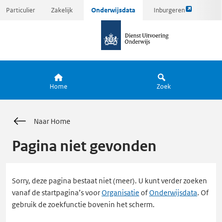
Link
Ga
Particulier
Zakelijk
Onderwijsdata
Inburgeren
opent
direct
naar
externe
naar
de
pagina
inhoud
homepagina
Home
Zoek
Naar Home
Pagina niet gevonden
Sorry, deze pagina bestaat niet (meer). U kunt verder zoeken
vanaf de startpagina’s voor
Organisatie
of
Onderwijsdata
. Of
gebruik de zoekfunctie bovenin het scherm.