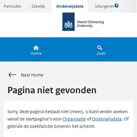
Link
Ga
Particulier
Zakelijk
Onderwijsdata
Inburgeren
opent
direct
naar
externe
naar
de
pagina
inhoud
homepagina
Home
Zoek
Naar Home
Pagina niet gevonden
Sorry, deze pagina bestaat niet (meer). U kunt verder zoeken
vanaf de startpagina’s voor
Organisatie
of
Onderwijsdata
. Of
gebruik de zoekfunctie bovenin het scherm.