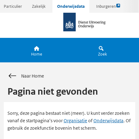
Link
Ga
Particulier
Zakelijk
Onderwijsdata
Inburgeren
opent
direct
naar
externe
naar
de
pagina
inhoud
homepagina
Home
Zoek
Naar Home
Pagina niet gevonden
Sorry, deze pagina bestaat niet (meer). U kunt verder zoeken
vanaf de startpagina’s voor
Organisatie
of
Onderwijsdata
. Of
gebruik de zoekfunctie bovenin het scherm.