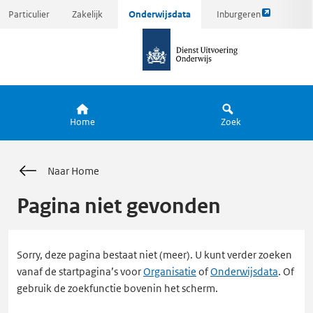
Link
Ga
Particulier
Zakelijk
Onderwijsdata
Inburgeren
opent
direct
naar
externe
naar
de
pagina
inhoud
homepagina
Home
Zoek
Naar Home
Pagina niet gevonden
Sorry, deze pagina bestaat niet (meer). U kunt verder zoeken
vanaf de startpagina’s voor
Organisatie
of
Onderwijsdata
. Of
gebruik de zoekfunctie bovenin het scherm.