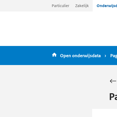
Ga
Particulier
Zakelijk
Onderwijsd
direct
naar
inhoud
Open onderwijsdata
Pag
P