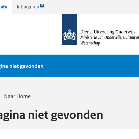
Link
ata
Inburgeren
opent
naar
externe
de
pagina
homepagina
ina niet gevonden
Naar Home
agina niet gevonden