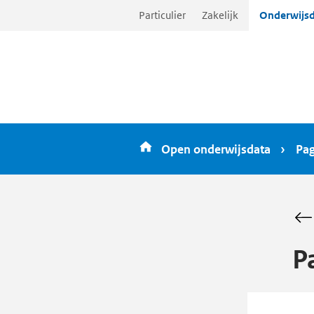
Ga
Particulier
Zakelijk
Onderwijsd
direct
naar
inhoud
Open onderwijsdata
Pag
P