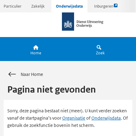
Link
Ga
Particulier
Zakelijk
Onderwijsdata
Inburgeren
opent
direct
naar
externe
naar
de
pagina
inhoud
homepagina
Home
Zoek
Naar Home
Pagina niet gevonden
Sorry, deze pagina bestaat niet (meer). U kunt verder zoeken
vanaf de startpagina’s voor
Organisatie
of
Onderwijsdata
. Of
gebruik de zoekfunctie bovenin het scherm.