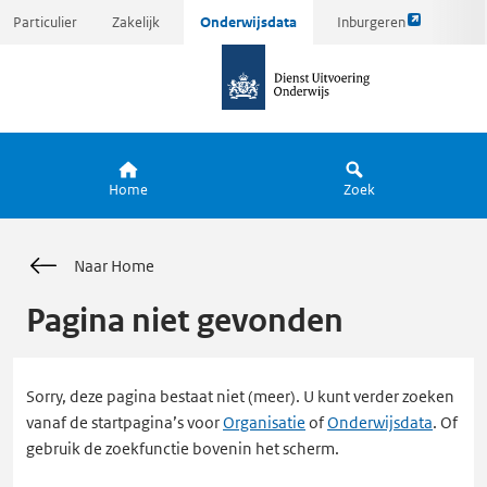
Link
Ga
Particulier
Zakelijk
Onderwijsdata
Inburgeren
opent
direct
naar
externe
naar
de
pagina
inhoud
homepagina
Home
Zoek
Naar Home
Pagina niet gevonden
Sorry, deze pagina bestaat niet (meer). U kunt verder zoeken
vanaf de startpagina’s voor
Organisatie
of
Onderwijsdata
. Of
gebruik de zoekfunctie bovenin het scherm.