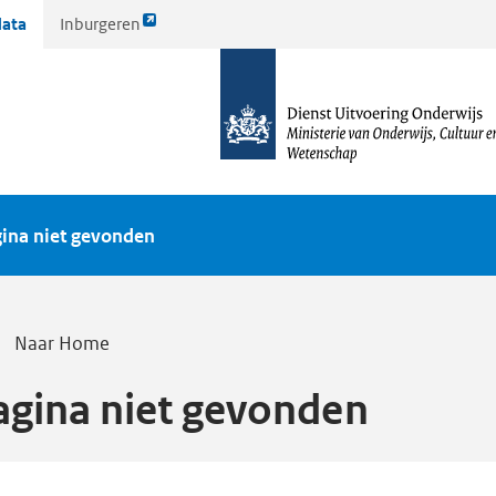
Link
ata
Inburgeren
opent
naar
externe
de
pagina
homepagina
ina niet gevonden
Naar Home
agina niet gevonden