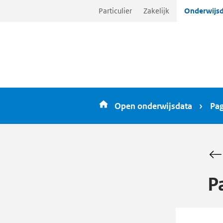
Ga
Particulier
Zakelijk
Onderwijsd
direct
naar
inhoud
Open onderwijsdata
Pag
P